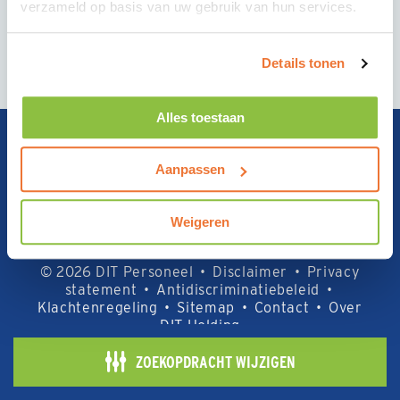
verzameld op basis van uw gebruik van hun services.
Details tonen
Alles toestaan
Aanpassen
DIT Personeel is onderdeel van DIT Holding, net als:
Weigeren
© 2026 DIT Personeel
•
Disclaimer
•
Privacy
statement
•
Antidiscriminatiebeleid
•
Klachtenregeling
•
Sitemap
•
Contact
•
Over
DIT Holding
ZOEKOPDRACHT WIJZIGEN