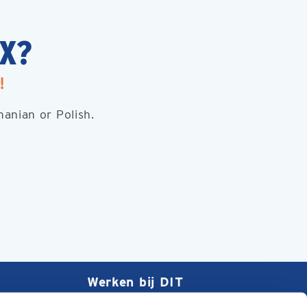
X?
!
anian or Polish.
Werken bij DIT
eur
Verstuur een open sollicitatie