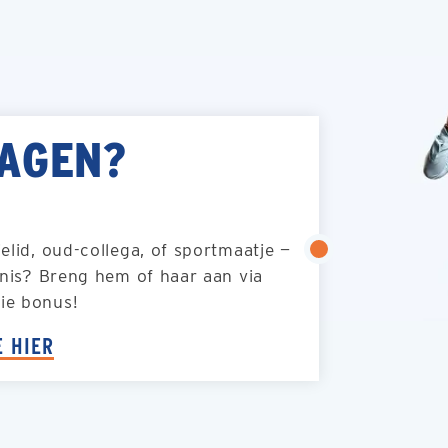
RAGEN?
ielid, oud-collega, of sportmaatje —
ennis? Breng hem of haar aan via
die bonus!
E HIER