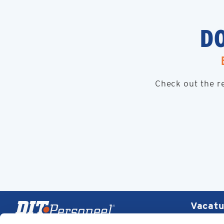
D
Check out the r
Vacatu
Elektr