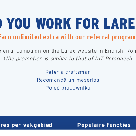
O YOU WORK FOR LARE
Earn unlimited extra with our referral program
eferral campaign on the Larex website in English, Rom
(
the promotion is similar to that of DIT Personeel
)
Refer a craftsman
Recomandă un meseriaș
Poleć pracownika
res per vakgebied
Populaire functies
otechniek
Vacatures Elektromont