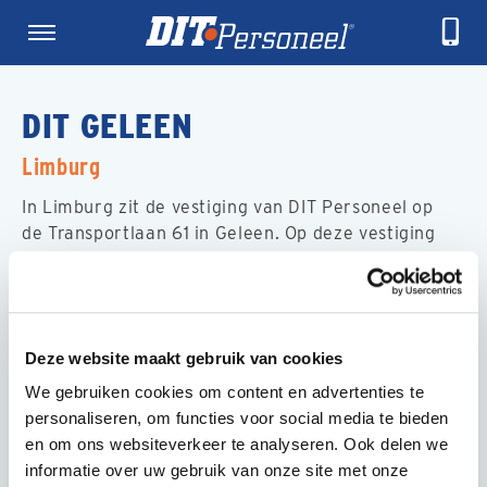
DIT GELEEN
Limburg
In Limburg zit de vestiging van DIT Personeel op
de Transportlaan 61 in Geleen. Op deze vestiging
zitten onze collega’s van
Techniek Brabant-
Limburg
. Voor vakkrachten in de techniek hebben
wij hier diverse technische vacatures. Werken in
de techniek kan in Limburg bijvoorbeeld als
Deze website maakt gebruik van cookies
Elektromonteur
,
Cv monteur
of
Loodgieter
. Door
onze lokale vestigingen kan jij als vakkracht altijd
We gebruiken cookies om content en advertenties te
rekenen op werk in de buurt.
personaliseren, om functies voor social media te bieden
en om ons websiteverkeer te analyseren. Ook delen we
Bekijk
hier
alle DIT Personeel vestigingen.
informatie over uw gebruik van onze site met onze