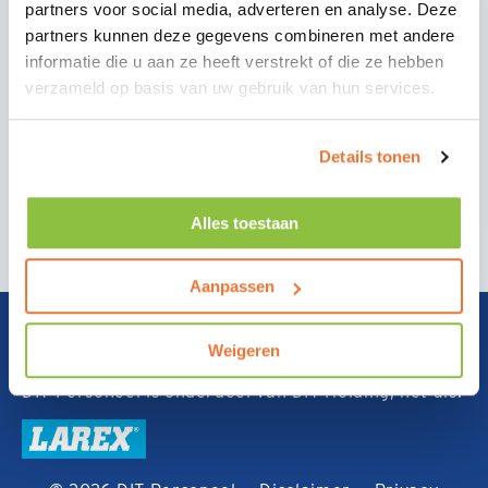
partners voor social media, adverteren en analyse. Deze
CONTACT
partners kunnen deze gegevens combineren met andere
DIT Geleen
informatie die u aan ze heeft verstrekt of die ze hebben
verzameld op basis van uw gebruik van hun services.
Transportlaan 21
6163 CX Geleen
Details tonen
Tel nr. 088-4949750
GA NAAR GOOGLE MAPS
Alles toestaan
Aanpassen
Weigeren
DIT Personeel is onderdeel van DIT Holding, net als: