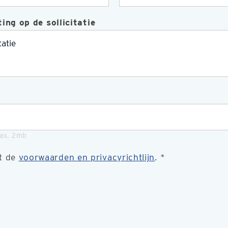
ing op de sollicitatie
max. 2mb
t de
voorwaarden en privacyrichtlijn
.
*