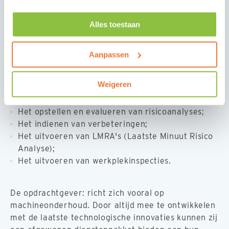
storingen en stilstand van elektrische installaties in
een industriële omgeving. Samen met je collega's
Alles toestaan
voer je correctieve en preventieve werkzaamheden
uit aan elektrische installaties en
instrumentatiesystemen op basis van
Aanpassen
werkopdrachten, storingsmeldingen of instructies
van je leidinggevende.
Weigeren
Je hebt ook de verantwoordelijkheid voor:
Het opstellen en evalueren van risicoanalyses;
Het indienen van verbeteringen;
Het uitvoeren van LMRA's (Laatste Minuut Risico
Analyse);
Het uitvoeren van werkplekinspecties.
De opdrachtgever: richt zich vooral op
machineonderhoud. Door altijd mee te ontwikkelen
met de laatste technologische innovaties kunnen zij