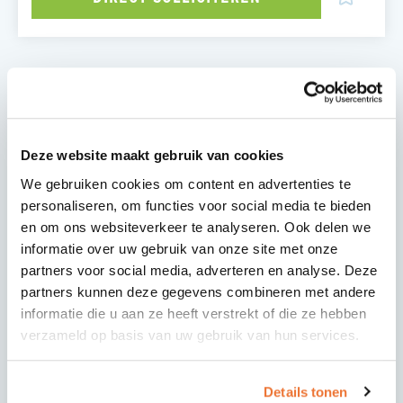
OVER DE FUNCTIE
Ben jij een hands-on professional met een passie
voor elektrotechniek en meet- en regeltechniek?
Deze website maakt gebruik van cookies
Heb je een brede interesse en ben je niet bang om
We gebruiken cookies om content en advertenties te
je handen uit de mouwen te steken? Dan is de rol
personaliseren, om functies voor social media te bieden
van Monteur E&I bij ons bedrijf iets voor jou!
en om ons websiteverkeer te analyseren. Ook delen we
informatie over uw gebruik van onze site met onze
Als Monteur E&I ben je verantwoordelijk voor het
partners voor social media, adverteren en analyse. Deze
onderhouden, repareren, aanpassen, testen en
partners kunnen deze gegevens combineren met andere
oplossen van storingen aan elektrotechnische en
informatie die u aan ze heeft verstrekt of die ze hebben
meet- en regeltechnische delen van onze
verzameld op basis van uw gebruik van hun services.
bedrijfsinstallaties. Je werkdagen zijn net zo divers
als de projectlocaties waar je actief bent, en je
speelt een cruciale rol in het voorkomen van
Details tonen