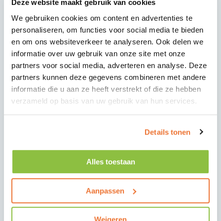
Als Elektromonteur ga je aan de slag in de
Deze website maakt gebruik van cookies
woningbouw, utiliteit of renovatie. Jij zorgt ervoor
We gebruiken cookies om content en advertenties te
dat elektrotechnische installaties vakkundig
personaliseren, om functies voor social media te bieden
worden aangelegd, aangepast of onderhouden. Of
en om ons websiteverkeer te analyseren. Ook delen we
het nu gaat om bekabeling, meterkasten,
informatie over uw gebruik van onze site met onze
verlichting of brandmeldinstallaties — jouw werk is
partners voor social media, adverteren en analyse. Deze
de basis voor veilige en goed functionerende
partners kunnen deze gegevens combineren met andere
installaties.
informatie die u aan ze heeft verstrekt of die ze hebben
verzameld op basis van uw gebruik van hun services.
Wat ga je doen:
Aanleggen en monteren van elektrotechnische
installaties;
Details tonen
Werken aan nieuwbouw- en renovatieprojecten;
Oplossen van storingen en uitvoeren van
Alles toestaan
onderhoud;
Lezen van tekeningen en schema’s;
Aanpassen
Zelfstandig of in teamverband werken aan
complete installaties.
Weigeren