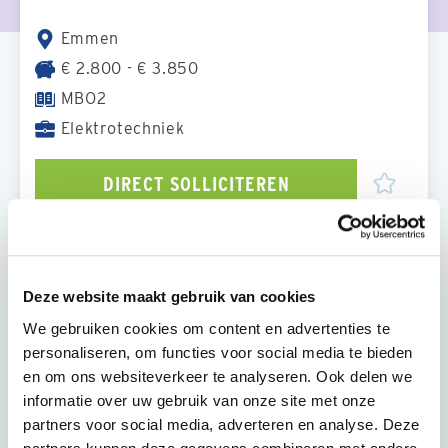
Emmen
€ 2.800 - € 3.850
MBO2
Elektrotechniek
DIRECT SOLLICITEREN
OVER DE FUNCTIE
Deze website maakt gebruik van cookies
Ben jij een ervaren Elektricien en toe aan een
We gebruiken cookies om content en advertenties te
nieuwe uitdaging? Bij DIT Personeel hebben we
personaliseren, om functies voor social media te bieden
meerdere mogelijkheden in woningbouw, utiliteit
en om ons websiteverkeer te analyseren. Ook delen we
en bestaande bouw. Jij geeft jouw voorkeuren door
informatie over uw gebruik van onze site met onze
en wij zorgen voor een project dat bij jou past! Als
partners voor social media, adverteren en analyse. Deze
zelfstandig elektricien krijg je de kans om je verder