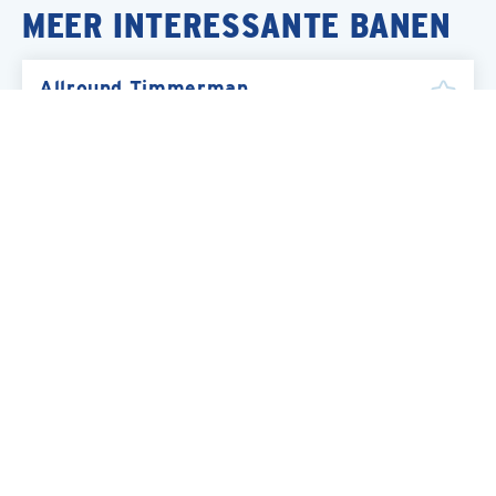
MEER INTERESSANTE BANEN
Allround Timmerman
Nijmegen
Bouw
Timmerman
Nijmegen
Bouw
Timmerman 2
Nijmegen
Bouw