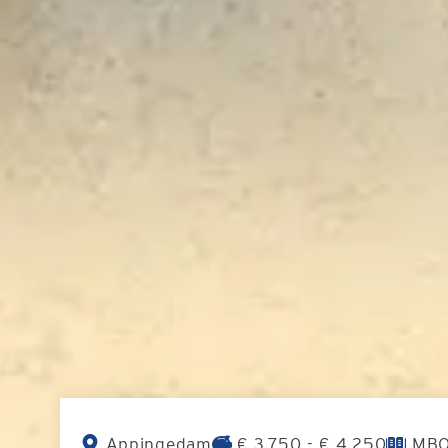
Appingedam
€ 3.750 - € 4.250
MB