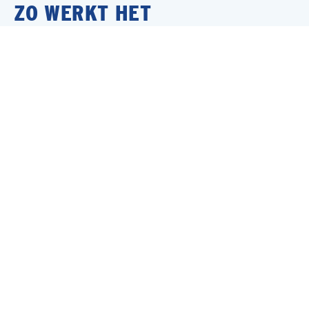
ZO WERKT HET
Jouw sollicitatie
Binnen 24 uur contact
Bespreken wensen & ambities
Is er een match?
Jouw nieuwe baan!
MEER INTERESSANTE BANEN
Allround Timmerman
Nijmegen
Bouw