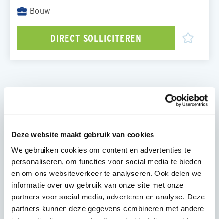
Bouw
DIRECT SOLLICITEREN
OVER DE FUNCTIE
Als ervaren Timmerman 2 ben jij dé professional
die wij zoeken in de bouw. Jij wordt gedreven door
veel afwisseling in je werkzaamheden, de
Deze website maakt gebruik van cookies
werkplekken en de projecten. Met de juiste
We gebruiken cookies om content en advertenties te
elektrische- en handgereedschappen, jouw kennis
personaliseren, om functies voor social media te bieden
en inzicht ben je in staat om onder begeleiding van
en om ons websiteverkeer te analyseren. Ook delen we
een collega de projecten te realiseren. Je bent
informatie over uw gebruik van onze site met onze
voornamelijk bezig met de ondersteuning van de
partners voor social media, adverteren en analyse. Deze
Timmerman 1 met wie jij samen de projecten
partners kunnen deze gegevens combineren met andere
realiseert. Als een goede tweede man ben jij niet