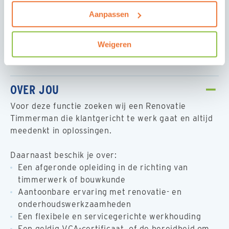
Het onderhouden van contact met bewoners,
Aanpassen
waarbij je zorgt voor duidelijke communicatie,
kwaliteit van het werk bewaakt en de
kernwaarden van de opdrachtgever uitdraagt
Weigeren
OVER JOU
Voor deze functie zoeken wij een Renovatie
Timmerman die klantgericht te werk gaat en altijd
meedenkt in oplossingen.
Daarnaast beschik je over:
Een afgeronde opleiding in de richting van
timmerwerk of bouwkunde
Aantoonbare ervaring met renovatie- en
onderhoudswerkzaamheden
Een flexibele en servicegerichte werkhouding
Een geldig VCA-certificaat, of de bereidheid om