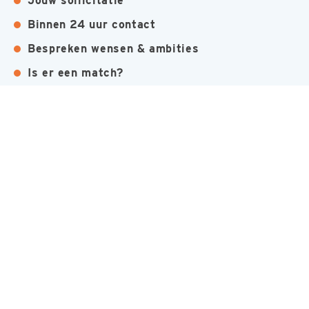
Jouw sollicitatie
Binnen 24 uur contact
Bespreken wensen & ambities
Is er een match?
Jouw nieuwe baan!
MEER INTERESSANTE BANEN
Allround Timmerman
Nijmegen
Bouw
Timmerman
Nijmegen
Bouw