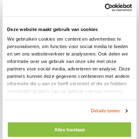
OVER DE FUNCTIE
Ben jij een vakbekwame timmerman met een passie
Deze website maakt gebruik van cookies
voor renovatiewerk en toe aan een nieuwe stap?
Voor diverse projecten zijn wij op zoek naar een
We gebruiken cookies om content en advertenties te
enthousiaste Renovatie Timmerman die ons team
personaliseren, om functies voor social media te bieden
komt versterken in de regio Drenthe, Friesland,
en om ons websiteverkeer te analyseren. Ook delen we
Overijssel en Groningen.
informatie over uw gebruik van onze site met onze
partners voor social media, adverteren en analyse. Deze
WAT GA JE DOEN?
partners kunnen deze gegevens combineren met andere
In deze functie houd je je bezig met uiteenlopende
informatie die u aan ze heeft verstrekt of die ze hebben
timmerwerkzaamheden binnen renovatieprojecten
verzameld op basis van uw gebruik van hun services.
van woningen en appartementen. Je
werkzaamheden bestaan onder andere uit:
Details tonen
Het plaatsen en renoveren van keukens
Het vernieuwen en moderniseren van badkamers
Diverse timmerwerkzaamheden om woningen
Alles toestaan
weer in goede staat te brengen