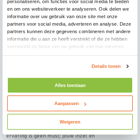
personaliseren, om functies voor social media te bieden
Ben jij een aanpakker die graag met zijn handen
en om ons websiteverkeer te analyseren. Ook delen we
werkt? Wil je bijdragen aan de productie van
informatie over uw gebruik van onze site met onze
hoogwaardige en duurzame woningen? Dan is deze
partners voor social media, adverteren en analyse. Deze
functie als
Productiemedewerker
in Heerenveen
partners kunnen deze gegevens combineren met andere
iets voor jou!
informatie die u aan ze heeft verstrekt of die ze hebben
In een moderne productieomgeving werk je samen
verzameld op basis van uw gebruik van hun services.
met collega's aan verschillende onderdelen van het
bouwproces. Je draagt bij aan het vervaardigen
van woningen door het uitvoeren van montage- en
Details tonen
assemblagewerkzaamheden. Ervaring is mooi
meegenomen, maar geen vereiste; met de juiste
Alles toestaan
motivatie leren wij je het vak.
OVER JOU
Aanpassen
Wat vragen wij?
Je bent gemotiveerd, betrouwbaar en vindt het
Weigeren
leuk om nieuwe vaardigheden te leren. Technische
ervaring is geen must; jouw inzet en