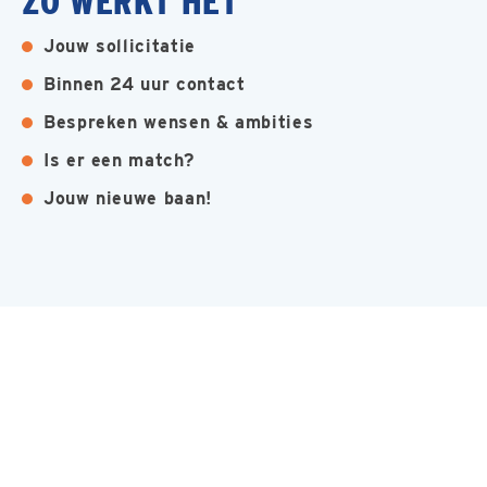
ZO WERKT HET
Jouw sollicitatie
Binnen 24 uur contact
Bespreken wensen & ambities
Is er een match?
Jouw nieuwe baan!
MEER INTERESSANTE BANEN
Prefab Specialist W
Goes
Installatietechniek