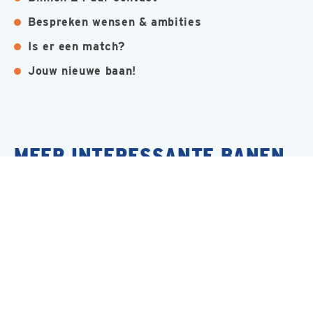
Bespreken wensen & ambities
Is er een match?
Jouw nieuwe baan!
MEER INTERESSANTE BANEN
Renovatie Timmerman
Nijmegen
Bouw
Allround Timmerman
Nijmegen
Bouw