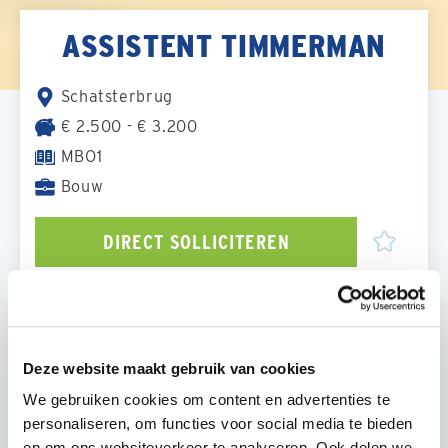
ASSISTENT TIMMERMAN
Schatsterbrug
€ 2.500 - € 3.200
MBO1
Bouw
DIRECT SOLLICITEREN
OVER DE FUNCTIE
Deze website maakt gebruik van cookies
Functieomschrijving
We gebruiken cookies om content en advertenties te
Wil jij een carrière starten in de bouw en het vak
personaliseren, om functies voor social media te bieden
van timmerman in de praktijk leren? Dan is deze
en om ons websiteverkeer te analyseren. Ook delen we