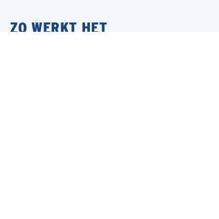
ZO WERKT HET
Jouw sollicitatie
Binnen 24 uur contact
Bespreken wensen & ambities
Is er een match?
Jouw nieuwe baan!
MEER INTERESSANTE BANEN
Renovatie Timmerman
Nijmegen
Bouw