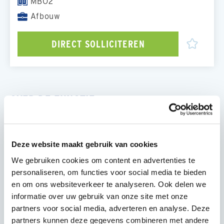
MBO2
Afbouw
DIRECT SOLLICITEREN
OVER DE FUNCTIE
Als Schilder werk je aan uiteenlopende
onderhouds- en renovatieprojecten voor
woningcorporaties in Friesland en Groningen. Je
Deze website maakt gebruik van cookies
houdt je bezig met het schilderen en onderhouden
We gebruiken cookies om content en advertenties te
van deuren, kozijnen, ramen, dakgoten, plafonds en
personaliseren, om functies voor social media te bieden
koofconstructies. Daarnaast voer je kleine
en om ons websiteverkeer te analyseren. Ook delen we
herstelwerkzaamheden uit waar nodig. Je werkt
informatie over uw gebruik van onze site met onze
zowel zelfstandig als in teamverband en hebt
partners voor social media, adverteren en analyse. Deze
regelmatig contact met bewoners. Dankzij een
partners kunnen deze gegevens combineren met andere
duidelijke en efficiënte planning vanuit kantoor kun