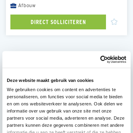
Afbouw
DIRECT SOLLICITEREN
OVER DE FUNCTIE
Als Schilder werk je aan uiteenlopende
onderhouds- en renovatieprojecten voor
woningcorporaties in Friesland en Groningen. Je
Deze website maakt gebruik van cookies
houdt je bezig met het schilderen en onderhouden
We gebruiken cookies om content en advertenties te
van deuren, kozijnen, ramen, dakgoten, plafonds en
personaliseren, om functies voor social media te bieden
koofconstructies. Daarnaast voer je kleine
en om ons websiteverkeer te analyseren. Ook delen we
herstelwerkzaamheden uit waar nodig. Je werkt
informatie over uw gebruik van onze site met onze
zowel zelfstandig als in teamverband en hebt
partners voor social media, adverteren en analyse. Deze
regelmatig contact met bewoners. Dankzij een
partners kunnen deze gegevens combineren met andere
duidelijke en efficiënte planning vanuit kantoor kun
informatie die u aan ze heeft verstrekt of die ze hebben