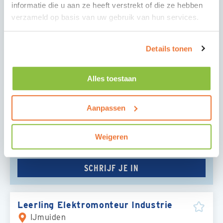
informatie die u aan ze heeft verstrekt of die ze hebben
Leerling Elektromonteur Industrie
verzameld op basis van uw gebruik van hun services.
IJmuiden
Details tonen
BBL Installatietechniek
Amsterdam
Alles toestaan
SNEL AAN DE SLAG?
Aanpassen
Staat jouw vacature er nog niet tussen? Laat
jouw gegevens achter en wij helpen je je baan
Weigeren
te ontdekken.
SCHRIJF JE IN
Leerling Elektromonteur Industrie
IJmuiden