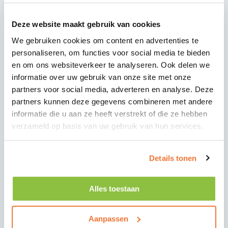
lokale bouwstandaarden, materialen en
werkwijzen.
Deze website maakt gebruik van cookies
Ik ben echt onder de indruk van de
We gebruiken cookies om content en advertenties te
professionele aanpak bij Knol Akkrum. Ik heb de
personaliseren, om functies voor social media te bieden
beste collega’s – ze voelen als familie voor mij.
en om ons websiteverkeer te analyseren. Ook delen we
Het zijn eerlijke, verantwoordelijke en
informatie over uw gebruik van onze site met onze
intelligente mensen. Ik ben trots en dankbaar
partners voor social media, adverteren en analyse. Deze
dat ik met hen mag samenwerken.
partners kunnen deze gegevens combineren met andere
informatie die u aan ze heeft verstrekt of die ze hebben
Wat ik het leukste vind aan mijn huidige functie,
verzameld op basis van uw gebruik van hun services.
is dat ik betrokken ben bij de voorbereiding en
planning van projecten. Werken in de bouw
Details tonen
vereist altijd oog voor detail, een analytische
benadering en strategisch denken – en dat sluit
perfect aan bij mijn professionele interesses.
Alles toestaan
Voor mij is deze baan niet alleen belangrijk op
Aanpassen
professioneel vlak, maar ook op persoonlijk