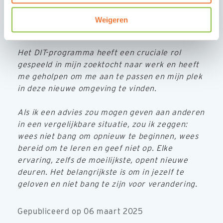
vlak. Het heeft mij geholpen om zelfvertrouwen
op te bouwen in een nieuw land, mezelf verder
Weigeren
te ontwikkelen en aan mijn toekomst te werken.
Het DIT-programma heeft een cruciale rol
gespeeld in mijn zoektocht naar werk en heeft
me geholpen om me aan te passen en mijn plek
in deze nieuwe omgeving te vinden.
Als ik een advies zou mogen geven aan anderen
in een vergelijkbare situatie, zou ik zeggen:
wees niet bang om opnieuw te beginnen, wees
bereid om te leren en geef niet op. Elke
ervaring, zelfs de moeilijkste, opent nieuwe
deuren. Het belangrijkste is om in jezelf te
geloven en niet bang te zijn voor verandering.
Gepubliceerd op 06 maart 2025