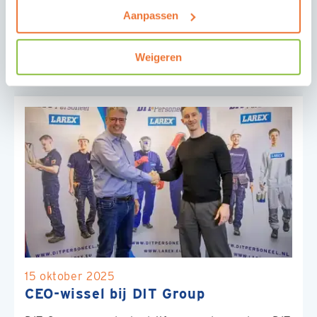
Aanpassen
OVERIGE NIEUWSBERICHTEN
Weigeren
15 oktober 2025
CEO-wissel bij DIT Group