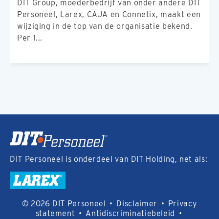
DIT Group, moederbedrijf van onder andere DIT
Personeel, Larex, CAJA en Connetix, maakt een
wijziging in de top van de organisatie bekend.
Per 1...
DIT Personeel is onderdeel van DIT Holding, net als:
© 2026 DIT Personeel
•
Disclaimer
•
Privacy
statement
•
Antidiscriminatiebeleid
•